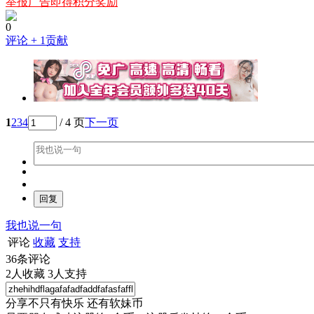
举报广告即得积分奖励
0
评论
+ 1贡献
1
2
3
4
/ 4 页
下一页
我也说一句
评论
收藏
支持
36
条评论
2
人收藏
3
人支持
分享不只有快乐 还有软妹币