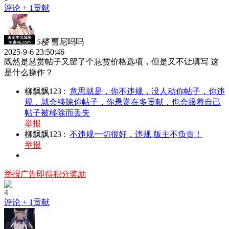
评论
+ 1贡献
5楼
曹尼吗吗
2025-9-6 23:50:46
既然是悬赏帖子又留了个悬赏价格选项，但是又不让填写 这
是什么操作？
柳飘飘123
:
意思就是，你不违规，没人动你帖子，你违
规，就会移除你帖子，你悬赏在多贡献，也会跟着自己
帖子被移除而丢失
举报
柳飘飘123
:
不违规一切很好，违规 版主不负责！
举报
举报广告即得积分奖励
4
评论
+ 1贡献