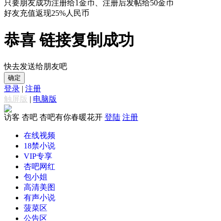
只要朋友成功注册给1金币、注册后发帖给50金币
好友充值返现25%人民币
恭喜 链接复制成功
快去发送给朋友吧
确定
登录
|
注册
触屏版
|
电脑版
访客
杏吧 杏吧有你春暖花开
登陆
注册
在线视频
18禁小说
VIP专享
杏吧网红
包小姐
高清美图
有声小说
菠菜区
公告区