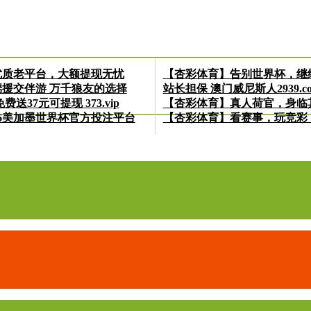
优质老平台，大额提现无忧
【杏彩体育】告别世界杯，继
援交伴游 万千狼友的选择
站长担保 澳门威尼斯人2939.co
送37元可提现 373.vip
【杏彩体育】真人荷官，身临
26美加墨世界杯官方投注平台
【杏彩体育】看赛事，玩竞彩