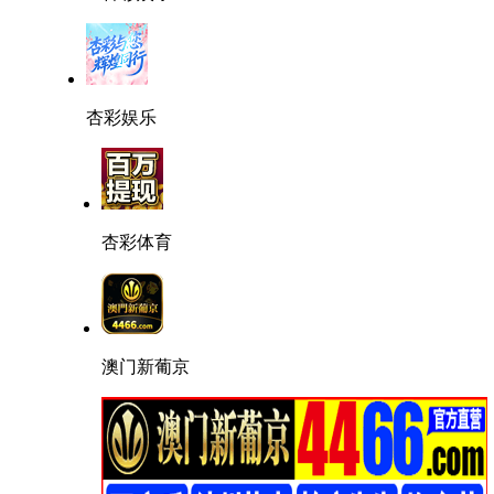
杏彩娱乐
杏彩体育
澳门新葡京