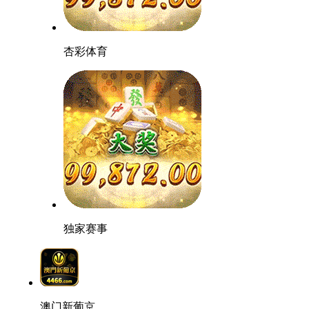
杏彩体育
独家赛事
澳门新葡京