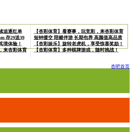
续追逐红单
【杏彩体育】看赛事，玩竞彩，来杏彩体育
m 存29送39
短钟援交 陪赌伴游 长期包养 高颜值高品质
其境体验！
【杏彩娱乐】旋转老虎机，享受惊喜奖励！
，来杏彩体育
【杏彩体育】多种棋牌游戏，随时挑战！
杏吧首页