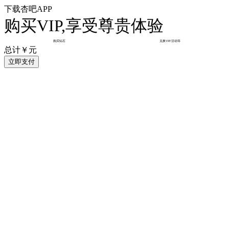
下载杏吧APP
购买VIP,享受尊贵体验
购买钻石
兑换VIP/活动等
总计￥
元
立即支付